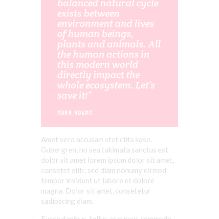
balanced natural cycle
exists between
environment and lives
of human beings,
plants and animals. All
the human actions in
this modern world
directly impact the
whole ecosystem. Let’s
save it!”
MARK ADAMS
Amet
vero
accusam
stet
clita
kaso
.
Gubergren, no sea
takimata
sanctus
est
dolor sit
amet
lorem ipsum dolor sit
amet
,
consetet
elitr
, sed diam
nonumy
eirmod
tempor
invidunt
ut
labore
et
dolore
magna
. Dolor
sit
amet
,
consetetur
sadipscing
diam.
Fusce dapibus, tellus ac cursus commodo,