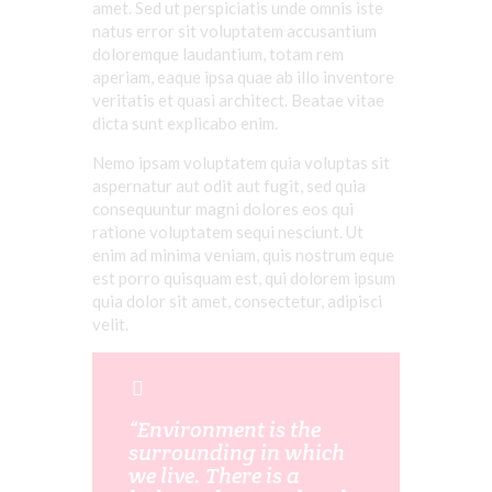
amet
. Sed ut
perspiciatis
unde
omnis
iste
natus
error
sit
voluptatem
accusantium
doloremque
laudantium
,
totam
rem
aperiam
,
eaque
ipsa
quae
ab illo
inventore
veritatis
et quasi architect. Beatae vitae
dicta
sunt
explicabo
enim
.
Nemo ipsam voluptatem quia voluptas sit
aspernatur aut odit aut fugit, sed quia
consequuntur magni dolores eos qui
ratione voluptatem sequi nesciunt. Ut
enim ad minima veniam, quis nostrum eque
est porro quisquam est, qui dolorem ipsum
quia dolor sit amet, consectetur, adipisci
velit.
“Environment is the
surrounding in which
we live. There is a