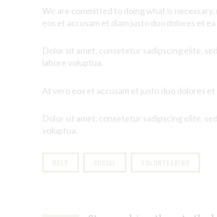
We are committed to doing what is necessary, no
eos
et
accusam
et diam
justo
duo
dolores
et ea
Dolor sit amet, consetetur sadipscing elite, s
labore voluptua.
At vero eos et accusam et justo duo dolores et
Dolor sit amet, consetetur sadipscing elite, s
voluptua.
HELP
SOCIAL
VOLUNTEERING