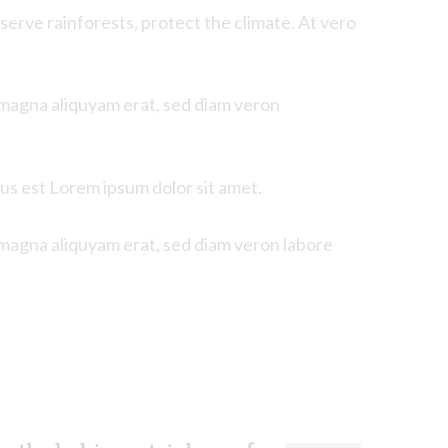
serve rainforests, protect the climate. At
vero
 magna aliquyam erat, sed diam veron
tus est Lorem ipsum dolor sit amet.
 magna aliquyam erat, sed diam veron labore