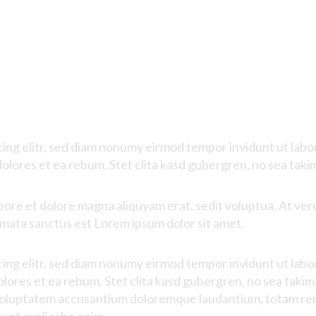
cing
elitr
, sed diam
nonumy
eirmod
tempor
invidunt
ut
labo
dolores
et ea
rebum
. Stet
clita
kasd
gubergren
, no sea
taki
bore
et
dolore
magna
aliquyam
erat
,
sedit
voluptua
. At
ver
imata
sanctus
est Lorem ipsum dolor sit
amet
.
cing
elitr
, sed diam
nonumy
eirmod
tempor
invidunt
ut
labo
olores
et ea
rebum
. Stet
clita
kasd
gubergren
, no sea
takim
oluptatem
accusantium
doloremque
laudantium
,
totam
re