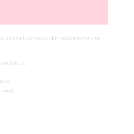
or sit
amet
,
consetet
elitr
, sed diam
nonumy
amet risus.
quam.
ismod.