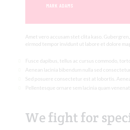
MARK ADAMS
Amet
vero
accusam
stet
clita
kaso
. Gubergren,
eirmod
tempor
invidunt
ut
labore
et
dolore
ma
Fusce dapibus, tellus ac cursus commodo, tort
Aenean lacinia bibendum nulla sed consectetur
Sed posuere consectetur est at lobortis. Aene
Pellentesque ornare sem lacinia quam venenat
We fight for speci