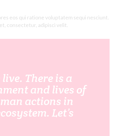
res eos qui ratione voluptatem sequi nesciunt.
, consectetur, adipisci velit.
ive. There is a
nment and lives of
uman actions in
cosystem. Let’s