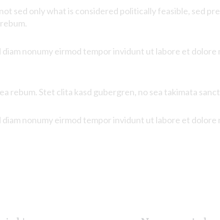
t sed only what is considered politically feasible, sed pre
rebum
.
ed diam nonumy eirmod tempor invidunt ut labore et dolore
 ea rebum. Stet clita kasd gubergren, no sea takimata sanc
ed diam nonumy eirmod tempor invidunt ut labore et dolore