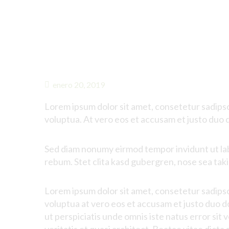
enero 20, 2019
Lorem ipsum dolor
sit
amet
,
consetetur
sadips
voluptua
. At
vero
eos
et
accusam
et
justo
duo
Sed diam
nonumy
eirmod
tempor
invidunt
ut
la
rebum
. Stet
clita
kasd
gubergren
, nose sea
tak
Lorem ipsum dolor
sit
amet
,
consetetur
sadips
voluptua
at
vero
eos
et
accusam
et
justo
duo
d
ut
perspiciatis
unde
omnis
iste
natus
error
sit
v