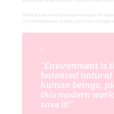
veritatis
et quasi architect. Beatae vitae dicta
Nemo ipsam voluptatem quia voluptas sit aspern
Ut enim ad minima veniam, quis nostrum eque est
“Environment is t
balanced natural 
human beings, pla
this modern world
save it!”