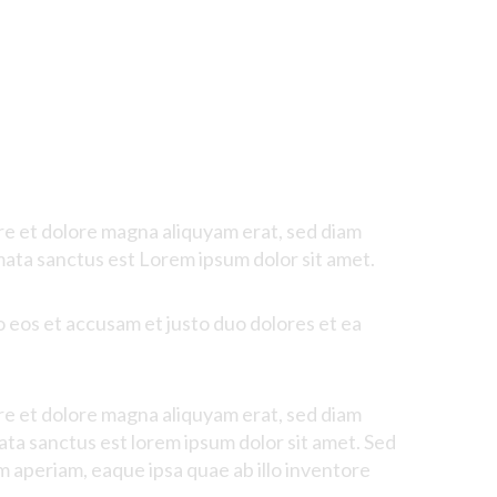
re
et
dolore
magna
aliquyam
erat
, sed diam
mata
sanctus
est Lorem ipsum dolor sit
amet
.
o
eos
et
accusam
et
justo
duo
dolores
et ea
re
et
dolore
magna
aliquyam
erat
, sed diam
ata
sanctus
est lorem ipsum dolor sit
amet
. Sed
m
aperiam
,
eaque
ipsa
quae
ab illo
inventore