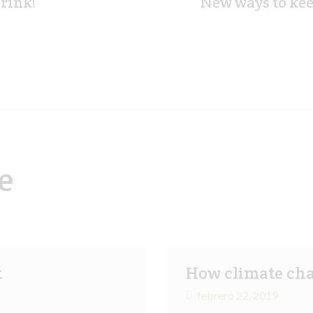
brink!
New ways to kee
e
t
How climate cha
febrero 22, 2019