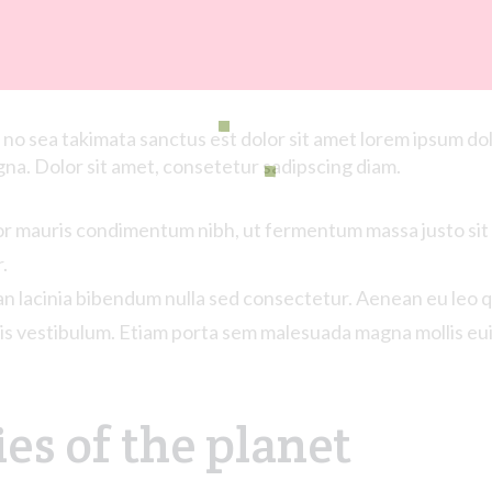
 no sea
takimata
sanctus
est dolor sit
amet
lorem ipsum dol
gna
. Dolor
sit
amet
,
consetetur
sadipscing
diam.
or mauris condimentum nibh, ut fermentum massa justo sit 
.
an lacinia bibendum nulla sed consectetur. Aenean eu leo 
is vestibulum. Etiam porta sem malesuada magna mollis eu
es of the planet