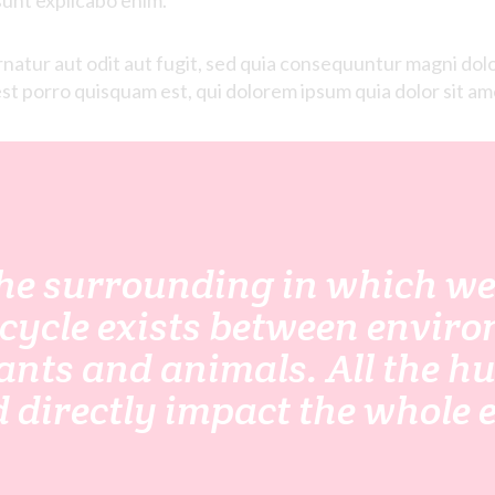
sunt
explicabo
enim
.
atur aut odit aut fugit, sed quia consequuntur magni dolo
 porro quisquam est, qui dolorem ipsum quia dolor sit amet
he surrounding in which we l
cycle exists between enviro
nts and animals. All the h
 directly impact the whole e